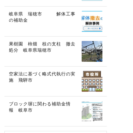
岐阜県 瑞穂市 解体工事
の補助金
果樹園 柿畑 枝の支柱 撤去
処分 岐阜県瑞穂市
空家法に基づく略式代執行の実
施 飛騨市
ブロック塀に関わる補助金情
報 岐阜市