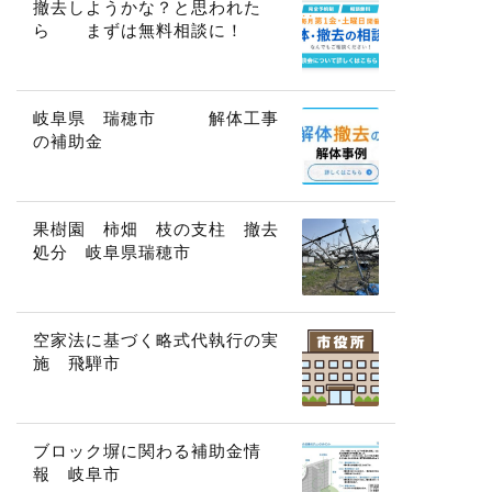
撤去しようかな？と思われた
ら まずは無料相談に！
岐阜県 瑞穂市 解体工事
の補助金
果樹園 柿畑 枝の支柱 撤去
処分 岐阜県瑞穂市
空家法に基づく略式代執行の実
施 飛騨市
ブロック塀に関わる補助金情
報 岐阜市