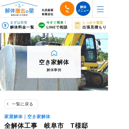
解体
メニュー
TEL
まずは目安
今すぐ簡単！
しっかり査定
解体料金一覧
LINEで相談
出張見積もり
空き家解体
解体事例
一覧に戻る
家屋解体
空き家解体
全解体工事 岐阜市 T様邸