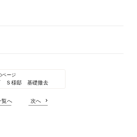
町 Ｓ様邸 基礎撤去
一覧へ
次へ