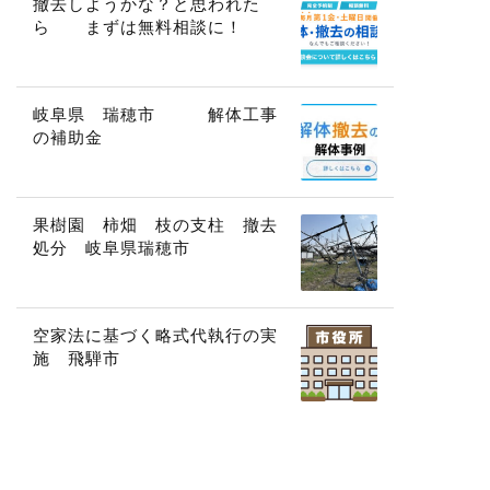
撤去しようかな？と思われた
ら まずは無料相談に！
岐阜県 瑞穂市 解体工事
の補助金
果樹園 柿畑 枝の支柱 撤去
処分 岐阜県瑞穂市
空家法に基づく略式代執行の実
施 飛騨市
ブロック塀に関わる補助金情
報 岐阜市