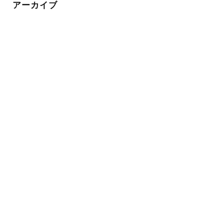
アーカイブ
CONTACT
ご相談・お見積もりは無料です
お電話によるお問い合わせ
0120-852-077
平日 9:00～17:00 定休：日曜日
WEBからのお問い合わせ